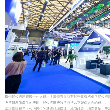
廣州展位搭建費屬于什么費用？廣州布展商有哪些收費標準？
展位搭
布置服務所產生的費用。展位搭建費通常包括以下幾個方面的費用。
基礎搭建費用：包括展位的基礎結構搭建、地面鋪設、墻面裝飾、天花板