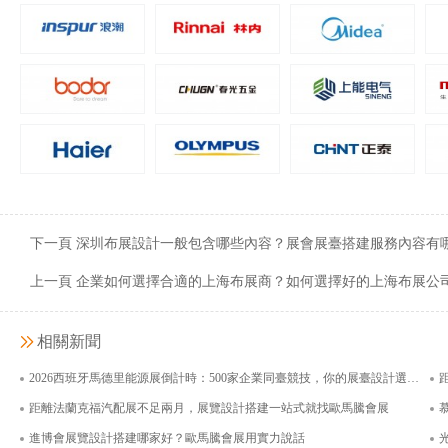
嘉吉投資（中國）有限公司
上海諾鼎生物科
面積400平米
面積126
下一頁 深圳布展設計一般包含哪些內容？展會展臺搭建服務內容有
上一頁 企業如何選擇合適的上海布展商？如何選擇好的上海布展公
相關新聞
2026西班牙馬德里能源展倒計時：500家企業同臺競技，你的展臺設計選對了嗎？
距離法蘭克福汽配展不足兩月，展覽設計搭建一站式就找歐馬騰會展
進博會展覽設計搭建哪家好？歐馬騰會展用實力說話