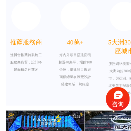
推薦服務商
40萬+
5大洲3
座城
進博會推薦特裝施工
海內外項目搭建面積
服務商資質，設計搭
超過40萬平，場館100
服務網絡覆蓋
建面積名列前茅
余座，搭建項目數與
大洲內的300
面積總量在展覽設計
市，與亞
搭建領域一騎絕塵
北美等主辦場
長期戰略合