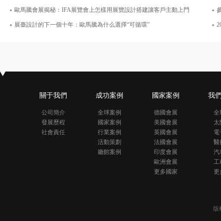
歐馬騰會展揭秘：IFA展覽會上怎樣用展覽設計搭建讓客戶主動上門
參
展臺設計的下一個十年：歐馬騰為什么選擇“可循環”
關于我們
成功案例
國家案例
我
公司簡介
全球案例
德國會展
全
發展歷程
國家案例
美國會展
太
社會責任
行業案例
英國會展
電
活動策劃
法國會展
醫
廳館案例
印度會展
汽
歐洲會展
工
更多國家
更
版