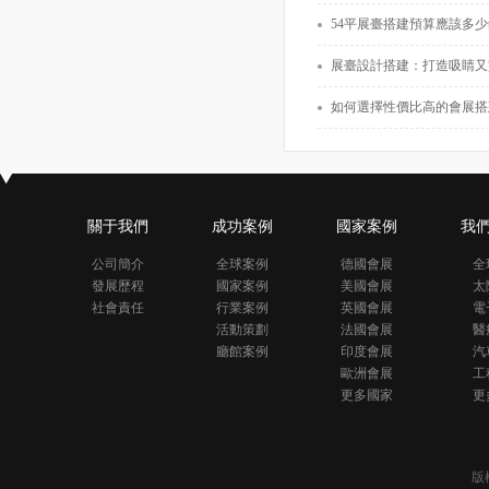
上
54平展臺搭建預算應該多少錢？如何在
面積80
展臺設計搭建：打造吸睛又
如何選擇性價比高的會展搭
關于我們
成功案例
國家案例
我
公司簡介
全球案例
德國會展
全
發展歷程
國家案例
美國會展
太
社會責任
行業案例
英國會展
電
活動策劃
法國會展
醫
廳館案例
印度會展
汽
歐洲會展
工
更多國家
更
版