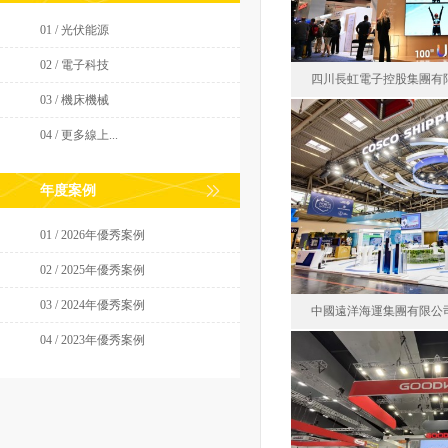
01 / 光伏能源
02 / 電子科技
四川長虹電子控股集團有
03 / 機床機械
04 / 更多線上...
長虹
年度案例
美
面積446.
01 / 2026年優秀案例
02 / 2025年優秀案例
03 / 2024年優秀案例
中國遠洋海運集團有限公
04 / 2023年優秀案例
中國遠洋海運
德