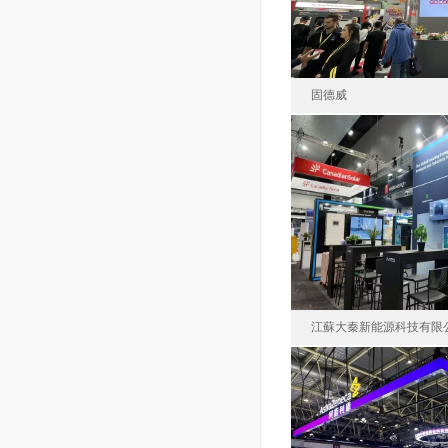
面積30
固德威
固德
墨爾
面積10
江蘇大秦新能源科技有限
江蘇大秦新能源
澳大