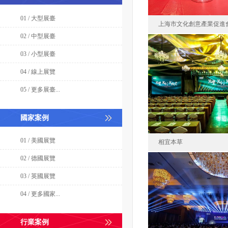
01 / 大型展臺
上海市文化創意產業促進
02 / 中型展臺
03 / 小型展臺
上海市文化創
04 / 線上展覽
中國
05 / 更多展臺...
面積50
國家案例
01 / 美國展覽
相宜本草
02 / 德國展覽
03 / 英國展覽
相宜本
04 / 更多國家...
中國
面積120
行業案例