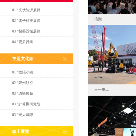
01 / 光伏能源展覽
浪潮
02 / 電子科技展覽
03 / 醫藥器械展覽
04 / 更多行業...
浪潮集
中國
主題文化館
面積210
01 / 德陽小鎮
02 / 鄭州航空
三一重工
03 / 環衛展廳
03 / 計算機研究院
03 / 光大國際
三一重工股
印
線上展覽
面積282