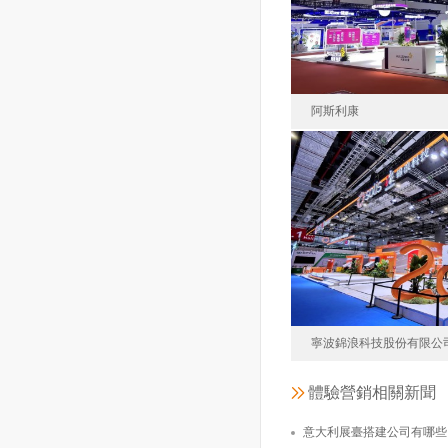
面積36
阿斯利康
阿斯利康醫藥（
北
面積40
寧波錦浪科技股份有限公
體驗營銷相關新聞
寧波錦浪科技
意大利展臺搭建公司有哪些？如何選擇好的意大