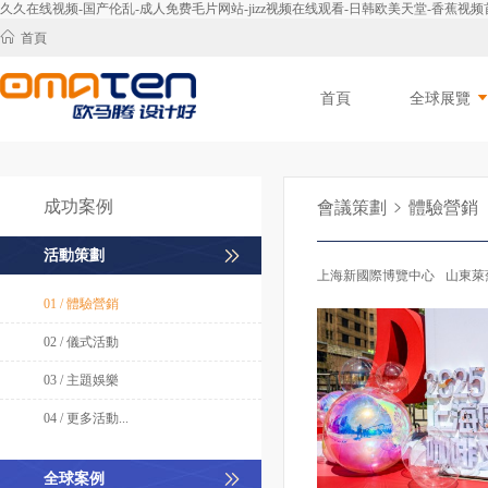
久久在线视频-国产伦乱-成人免费毛片网站-jizz视频在线观看-日韩欧美天堂-香蕉
首頁
首頁
全球展覽
成功案例
會議策劃
體驗營銷
活動策劃
上海新國際博覽中心
山東萊
巴基斯坦-拉哈爾展覽中心
01 / 體驗營銷
02 / 儀式活動
03 / 主題娛樂
04 / 更多活動...
全球案例