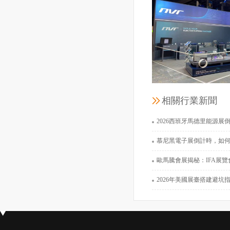
杭州禾邁電力電
展覽面積：
工程時間：202
相關行業新聞
北谷電子股
2026西班牙馬德里能源展倒計時：500家
展覽面積：
慕尼黑電子展倒計時，如何選擇展位設
工程時間：202
歐馬騰會展揭秘：IFA展覽會上怎樣
2026年美國展臺搭建避坑指南：別讓你