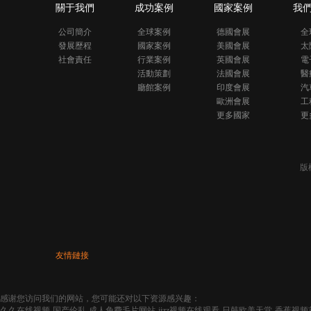
關于我們
成功案例
國家案例
我
公司簡介
全球案例
德國會展
全
發展歷程
國家案例
美國會展
太
社會責任
行業案例
英國會展
電
活動策劃
法國會展
醫
廳館案例
印度會展
汽
歐洲會展
工
更多國家
更
版
友情鏈接
感谢您访问我们的网站，您可能还对以下资源感兴趣：
久久在线视频-国产伦乱-成人免费毛片网站-jizz视频在线观看-日韩欧美天堂-香蕉