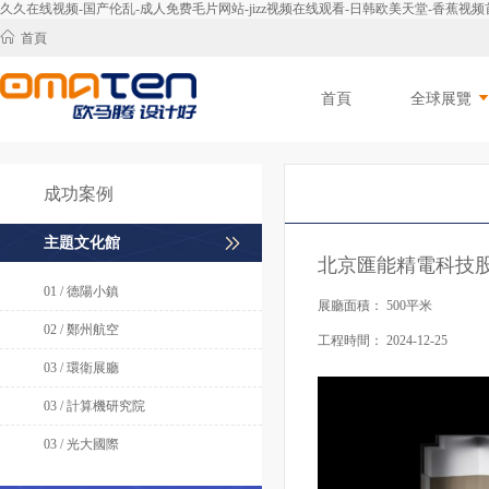
久久在线视频-国产伦乱-成人免费毛片网站-jizz视频在线观看-日韩欧美天堂-香蕉
首頁
首頁
全球展覽
成功案例
主題文化館
北京匯能精電科技
01 / 德陽小鎮
展廳面積：
500平米
02 / 鄭州航空
工程時間：
2024-12-25
03 / 環衛展廳
03 / 計算機研究院
03 / 光大國際