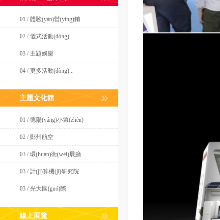
01 / 體驗(yàn)營(yíng)銷
02 / 儀式活動(dòng)
03 / 主題娛樂
04 / 更多活動(dòng)...
主題文化館
01 / 德陽(yáng)小鎮(zhèn)
02 / 鄭州航空
03 / 環(huán)衛(wèi)展廳
03 / 計(jì)算機(jī)研究院
03 / 光大國(guó)際
線上展覽