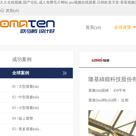
久久在线视频-国产伦乱-成人免费毛片网站-jizz视频在线观看-日韩欧美天堂-香蕉
首頁(yè)
首頁(yè)
全球展覽
成功案例
全球案例
隆基綠能科技股份
01 / 大型展臺(tái)
展臺(tái)面積：
450平米
02 / 中型展臺(tái)
展會(huì)時(shí)間：
近期
03 / 小型展臺(tái)
04 / 線上展覽
05 / 更多展臺(tái)...