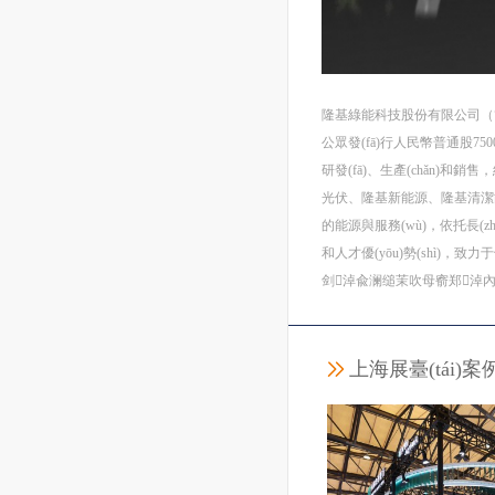
隆基綠能科技股份有限公司（簡(jiǎ
公眾發(fā)行人民幣普通股75
研發(fā)、生產(chǎn)和銷
光伏、隆基新能源、隆基清潔能源光伏
的能源與服務(wù)，依托長(zhǎng)
和人才優(yōu)勢(shì)，致力于領
剑淖兪澜缒茉吹母窬郑淖內(nèi
上海展臺(tái)