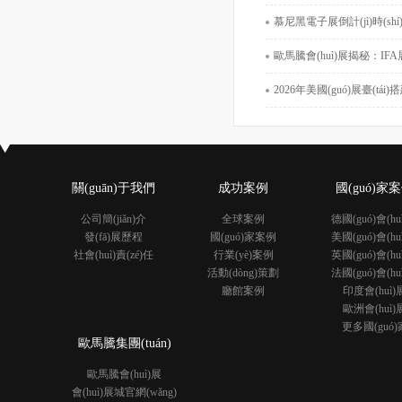
展覽面積：
慕尼黑電子展倒計(jì)時(shí)，如何選擇展位設(shè
工程時(shí)間：2
歐馬騰會(huì)展揭秘：IFA展覽會(huì)上怎樣用展覽設
2026年美國(guó)展臺(tái)搭建避坑指南
關(guān)于我們
成功案例
國(guó)家
公司簡(jiǎn)介
全球案例
德國(guó)會(hu
發(fā)展歷程
國(guó)家案例
美國(guó)會(hu
社會(huì)責(zé)任
行業(yè)案例
英國(guó)會(hu
活動(dòng)策劃
法國(guó)會(hu
廳館案例
印度會(huì)
歐洲會(huì)
更多國(guó)
歐馬騰集團(tuán)
歐馬騰會(huì)展
會(huì)展城官網(wǎng)