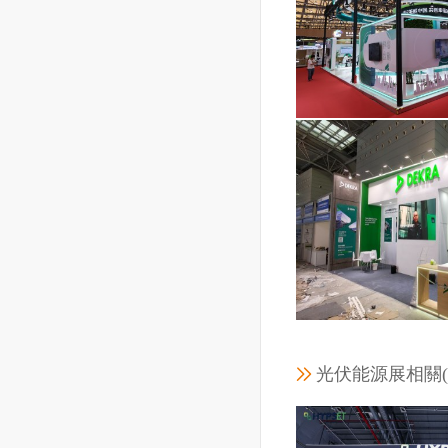
中國(guó)農(nón
限
展覽面積：
工程地點(di
工程時(shí)間：2
光伏能源展相關(g
德凱達(dá)(上
展覽面積：
工程地點(di