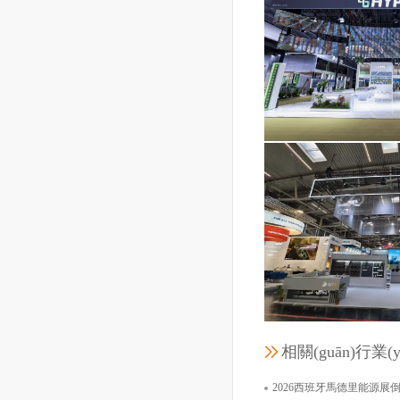
工程時(shí)間：2
匯耀品尚能源科技
展覽面積：
工程時(shí)間：2
相關(guān)行業(
福建安泰新能
2026西班牙馬德里能源展倒計(jì)時(shí)：500家企業(yè)同臺(tái)競(