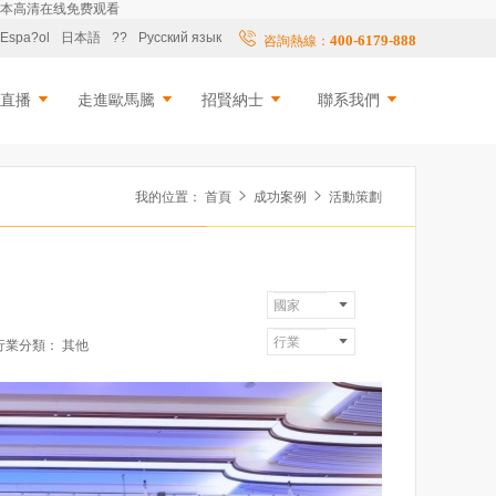
-日本高清在线免费观看
Espa?ol
日本語
??
Русский язык
400-6179-888
咨詢熱線：
擬直播
走進歐馬騰
招賢納士
聯系我們
我的位置：
首頁
成功案例
活動策劃
行業分類：
其他