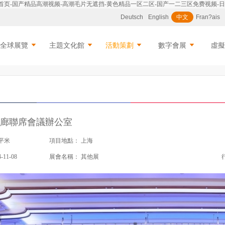
视频首页-国产精品高潮视频-高潮毛片无遮挡-黄色精品一区二区-国产一二三区免费视频
Deutsch
English
中文
Fran?ais
全球展覽
主題文化館
活動策劃
數字會展
虛
走廊聯席會議辦公室
0平米
項目地點：
上海
4-11-08
展會名稱：
其他展