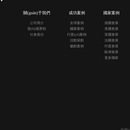
關(guān)于我們
成功案例
國家案例
公司簡介
全球案例
德國會展
發(fā)展歷程
國家案例
美國會展
社會責任
行業(yè)案例
英國會展
活動策劃
法國會展
廳館案例
印度會展
歐洲會展
更多國家
版權(