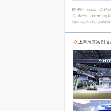
巴拉巴拉（balabala）品牌
居、出行等。20年的經(jīng
創(chuàng)造專業(yè)
上海展臺案例推