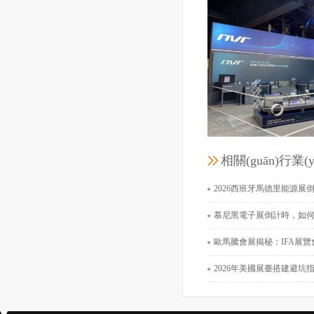
杭州禾邁電力電子技
展覽面積：
工程時間：202
相關(guān)行業(
北谷電子股
2026西班牙馬德里能源展倒計時：500家企業(yè)
展覽面積：
慕尼黑電子展倒計時，如何選擇展位設(s
工程時間：202
歐馬騰會展揭秘：IFA展覽會上怎樣用展
2026年美國展臺搭建避坑指南：別讓你