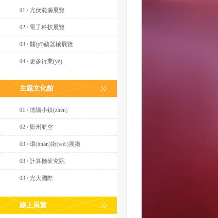
01 / 光伏能源展覽
02 / 電子科技展覽
03 / 醫(yī)藥器械展覽
04 / 更多行業(yè)...
主題文化館
01 / 德陽小鎮(zhèn)
02 / 鄭州航空
03 / 環(huán)衛(wèi)展廳
03 / 計算機研究院
03 / 光大國際
線上展覽