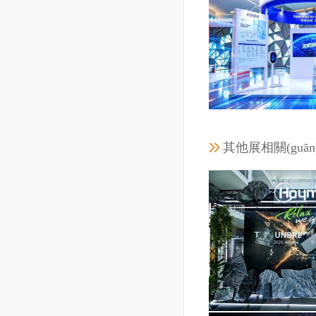
匯耀品尚能源科技
展覽面積：
工程地點
工程時間：202
其他展相關(guā
上海復(fù)星醫(y
限
展覽面積：
工程地點
工程時間：202